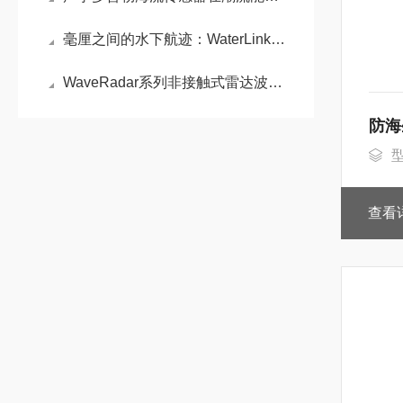
毫厘之间的水下航迹：WaterLinked A125 DVL 多普勒测速仪深度解析
WaveRadar系列非接触式雷达波浪潮位传感器:高可靠波浪与潮位监测方案
防海
型
查看