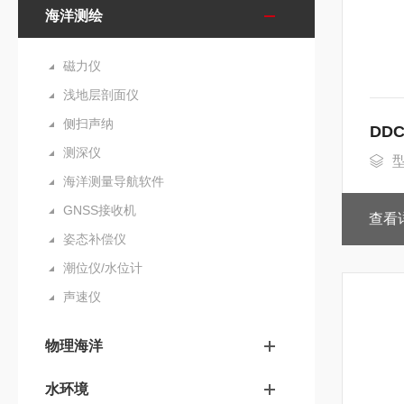
海洋测绘
磁力仪
浅地层剖面仪
侧扫声纳
DD
测深仪
型
海洋测量导航软件
GNSS接收机
查看
姿态补偿仪
潮位仪/水位计
声速仪
物理海洋
水环境