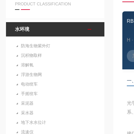
PRODUCT CLASSIFICATION
RB
水环境
H 
防海生物紫外灯
沉积物取样
溶解氧
浮游生物网
一
电动绞车
手摇绞车
光
采泥器
系
采水器
地下水水位计
流速仪
接