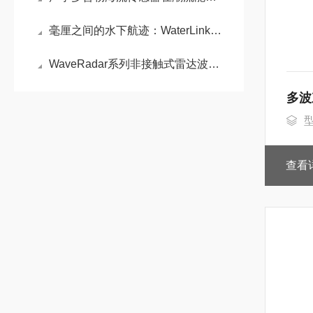
毫厘之间的水下航迹：WaterLinked A125 DVL 多普勒测速仪深度解析
WaveRadar系列非接触式雷达波浪潮位传感器:高可靠波浪与潮位监测方案
多波
型
查看