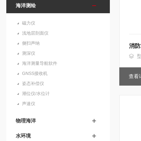
海洋测绘
磁力仪
浅地层剖面仪
侧扫声纳
消防
测深仪
型
海洋测量导航软件
GNSS接收机
查看
姿态补偿仪
潮位仪/水位计
声速仪
物理海洋
水环境