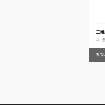
三维
型
查看