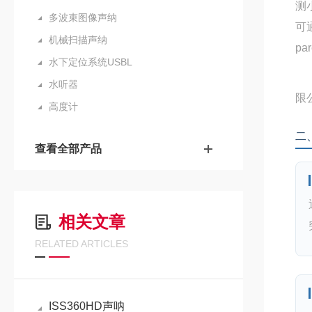
测
多波束图像声纳
可
机械扫描声纳
p
水下定位系统USBL
水听器
限
高度计
二
查看全部产品
相关文章
RELATED ARTICLES
ISS360HD声呐