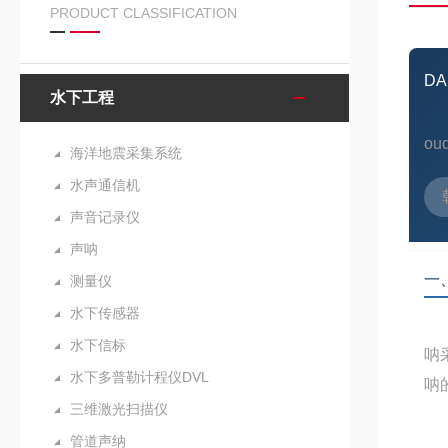
PRODUCT CLASSIFICATION
DA
水下工程
ou
海洋地震采集系统
水声通信机
声音记录仪
声呐
一
测量仪
水下传感器
水下信标
呐
水下多普勒计程仪DVL
呐
三维激光扫描仪
管道声纳