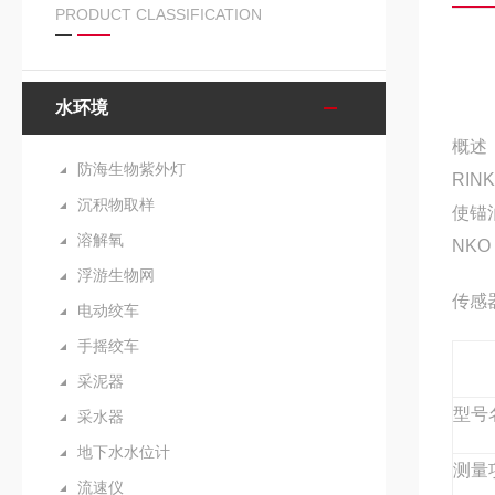
PRODUCT CLASSIFICATION
水环境
概述
防海生物紫外灯
RINK
沉积物取样
使锚
溶解氧
NK
浮游生物网
传感
电动绞车
手摇绞车
采泥器
型号
采水器
地下水水位计
测量
流速仪