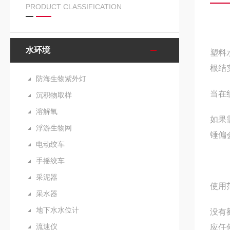
PRODUCT CLASSIFICATION
水环境
塑料
根结
防海生物紫外灯
当在
沉积物取样
溶解氧
如果
浮游生物网
锤偏
电动绞车
手摇绞车
采泥器
使用
采水器
地下水水位计
没有
流速仪
应任