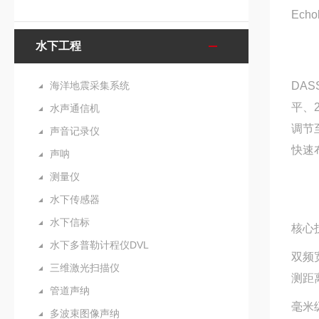
Ech
水下工程
海洋地震采集系统
DAS
平、
水声通信机
调节至
声音记录仪
快速
声呐
测量仪
水下传感器
水下信标
核心
水下多普勒计程仪DVL
双频宽
三维激光扫描仪
测距
管道声纳
毫米
多波束图像声纳