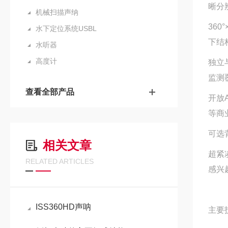
晰分
机械扫描声纳
360
水下定位系统USBL
下结
水听器
高度计
独立
监测
查看全部产品
开放A
等商
可选
相关文章
超紧
RELATED ARTICLES
感兴
ISS360HD声呐
主要