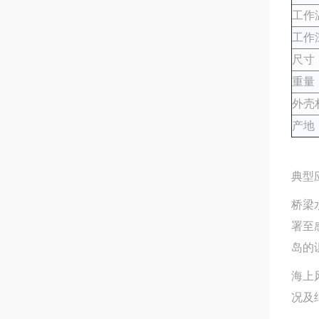
工作
工作
尺寸
重量
外壳
产地
典型
桥梁
署至
岛的
海上
况及