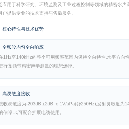
泛应用于科学研究、环境监测及工业过程控制等领域的精密水声测量。
用户提供专业的技术支持与售后服务。
、核心特性与技术优势
全频段均匀全向响应
在1Hz至140kHz的整个可用频率范围内保持全向特性,水平方向性在10
进行宽频带精密声学测量的理想选择。
高灵敏度接收
接收灵敏度为-203dB ±2dB re 1V/μPa(@250Hz),发射灵敏度为144
的信噪比,可配合扩展电缆使用。