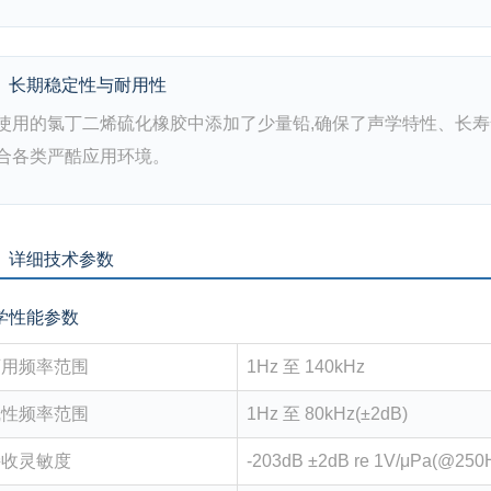
长期稳定性与耐用性
使用的氯丁二烯硫化橡胶中添加了少量铅,确保了声学特性、长寿
合各类严酷应用环境。
、详细技术参数
学性能参数
可用频率范围
1Hz 至 140kHz
线性频率范围
1Hz 至 80kHz(±2dB)
接收灵敏度
-203dB ±2dB re 1V/μPa(@250