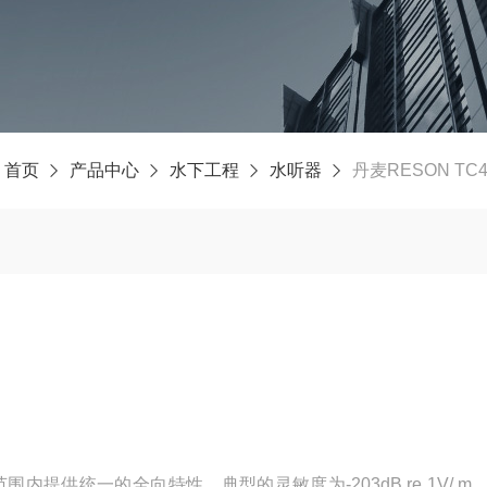
：
首页
产品中心
水下工程
水听器
丹麦RESON TC
范围内提供统一的全向特性。典型的灵敏度为-203dB re 1V/ m_ 