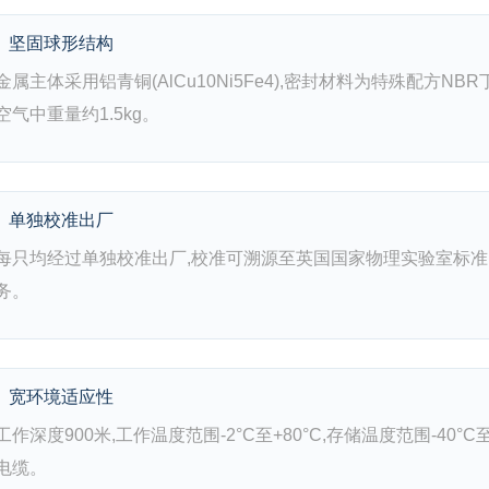
坚固球形结构
金属主体采用铝青铜(AlCu10Ni5Fe4),密封材料为特殊配方NBR
空气中重量约1.5kg。
单独校准出厂
每只均经过单独校准出厂,校准可溯源至英国国家物理实验室标准
务。
宽环境适应性
工作深度900米,工作温度范围-2°C至+80°C,存储温度范围-40°C至+
电缆。