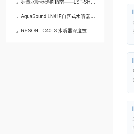
标量水听器选购指南——LST-SH50A五大核心指标深度解析
AquaSound LN/HF自容式水听器如何重塑水下声学监测
RESON TC4013 水听器深度技术解析