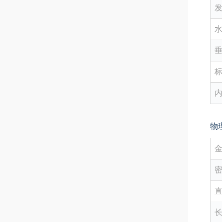
水
垂
标
物