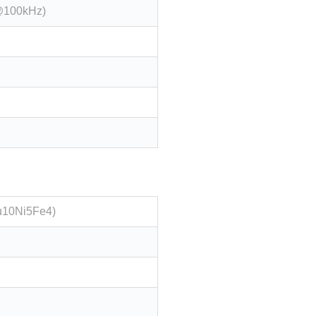
@100kHz)
u10Ni5Fe4)