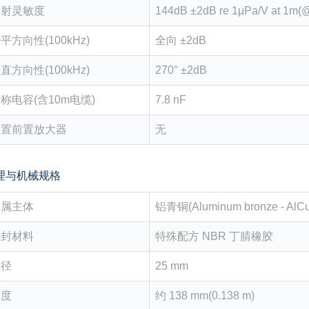
发射灵敏度
144dB ±2dB re 1μPa/V at 1m(
平方向性(100kHz)
全向 ±2dB
直方向性(100kHz)
270° ±2dB
称电容(含10m电缆)
7.8 nF
内置前置放大器
无
理与机械规格
金属主体
铝青铜(Aluminum bronze - AlC
密封材料
特殊配方 NBR 丁腈橡胶
直径
25 mm
长度
约 138 mm(0.138 m)