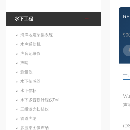
RE
水下工程
海洋地震采集系统
90
水声通信机
声音记录仪
声呐
测量仪
一
水下传感器
水下信标
V
水下多普勒计程仪DVL
声
三维激光扫描仪
管道声纳
(
多波束图像声纳