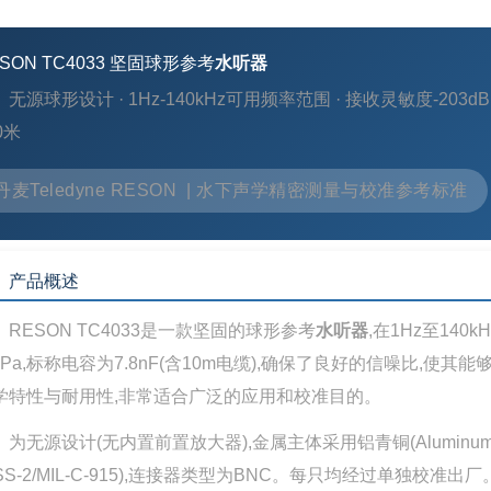
SON TC4033 坚固球形参考
水听器
无源球形设计 · 1Hz-140kHz可用频率范围 · 接收灵敏度-203dB 
0米
丹麦Teledyne RESON | 水下声学精密测量与校准参考标准
、产品概述
RESON TC4033是一款坚固的球形参考
水听器
,在1Hz至14
/µPa,标称电容为7.8nF(含10m电缆),确保了良好的信噪比,
学特性与耐用性,非常适合广泛的应用和校准目的。
为无源设计(无内置前置放大器),金属主体采用铝青铜(Aluminum
DSS-2/MIL-C-915),连接器类型为BNC。每只均经过单独校准出