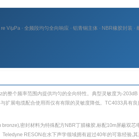
re V/µPa · 全频段均匀全向响应 · 铝青铜主体 · NBR橡胶封装 ·
0kHz的整个频率范围内提供均匀的全向特性。典型灵敏度为-203dB r
使其能够与扩展电缆配合使用而仅有有限的灵敏度降低。TC4033具有
 bronze),密封材料为特殊配方NBR丁腈橡胶,标配10m屏蔽双芯
厂。Teledyne RESON在水下声学领域拥有超过40年的可靠经验,