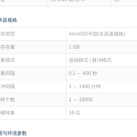
录器规格
内存类型
microSD卡(防水高速规格)
内存容量
1 GB
测量模式
连续模式 / 脉冲模式
测量间隔
0.1 ～ 600 秒
脉冲间隔
1 ～ 1440 分钟
采样个数
1 ～ 18000
数模转换
16 位
理与环境参数