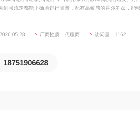
动到强流速都能正确地进行测量，配有高敏感的霍尔罗盘，能
式改造成有线直读式观测装置。传感器通讯既可以通过RS232
26-05-28
厂商性质：代理商
访问量：1162
18751906628