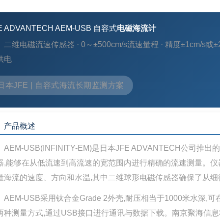
E ADVANTECH AEM-USB 自容式
电磁海流计
二维电磁流速传感器 · 0～±500cm/s流速量程 · 精度±1cm/s或±
供电
日本JFE | 自容式海流长期监测方案
、产品概述
AEM-USB(INFINITY-EM)是日本JFE ADVANTECH公
器,能够在从低流速到高流速的宽范围内进行精确的流速测量。仪
量海流的速度、方向和水温,其中二维球形电磁传感器确保了从
AEM-USB采用钛合金Grade 2外壳,耐压相当于1000米
两种测量方式,通过USB接口进行通讯与数据下载。南京聚海信息科技