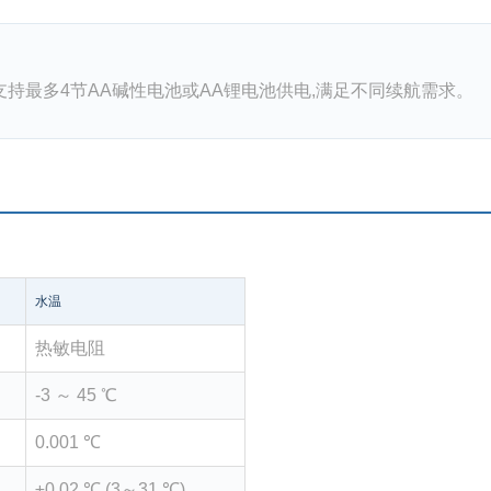
配器,支持最多4节AA碱性电池或AA锂电池供电,满足不同续航需求。
水温
热敏电阻
-3 ～ 45 ℃
0.001 ℃
±0.02 ℃ (3～31 ℃)