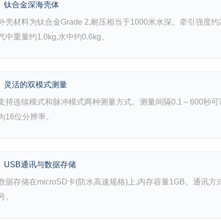
钛合金深海壳体
外壳材料为钛合金Grade 2,耐压相当于1000米水深。牵引强度约2kN
气中重量约1.0kg,水中约0.6kg。
灵活的双模式测量
支持连续模式和脉冲模式两种测量方式。测量间隔0.1～600秒可调
为16位分辨率。
USB通讯与数据存储
数据存储在microSD卡(防水高速规格)上,内存容量1GB。通讯方式
号。