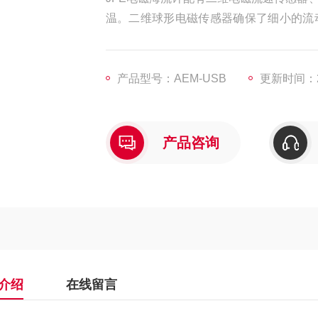
温。二维球形电磁传感器确保了细小的流
地读取平均流速矢量值。以数字信号输出方
也可以选择RS485C接口进行输出。
产品型号：AEM-USB
更新时间：20
产品咨询
介绍
在线留言