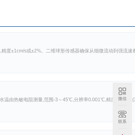
m/s,精度±1cm/s或±2%。二维球形传感器确保从细微流动到强流速
微信
温由热敏电阻测量,范围-3～45℃,分辨率0.001℃,精度±0.02℃(
联系