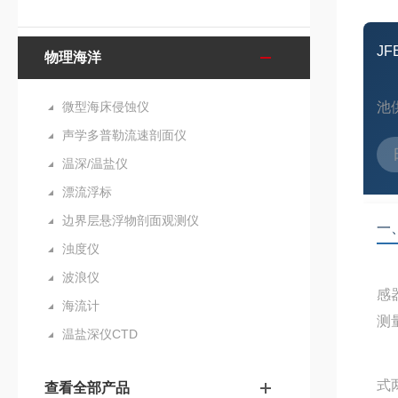
JF
物理海洋
微型海床侵蚀仪
池
声学多普勒流速剖面仪
温深/温盐仪
漂流浮标
边界层悬浮物剖面观测仪
一
浊度仪
波浪仪
感
海流计
测
温盐深仪CTD
式
查看全部产品