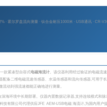
2% · 霍尔罗盘流向测量 · 钛合金耐压1000米 · USB通讯 · CR-V
司推出的一款紧凑型自容式
电磁海流计
。该仪器利用经过验证的电磁流速
器配备二维电磁流速传感器、水温传感器和流向传感器,可用于
细微流动到强流速都能正确地进行测量。
水深,可在深海环境中长期部署。仪器内置数据记录器,支持连续模式和脉
有限公司代理供应JFE AEM-USB电磁 海流计,为国内用户