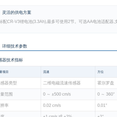
灵活的供电方案
标配CR-V3锂电池(3.3Ah),最多可使用2节。可选AA电池适
、详细技术参数
感器技术指标
量项目
流速
方位
传感器类型
二维电磁流速传感器
霍尔罗盘
测量范围
0 ～ ±500 cm/s
0 ～ 360°
分辨率
0.02 cm/s
0.01°
精度
±1 cm/s 或 ±2%
±2°