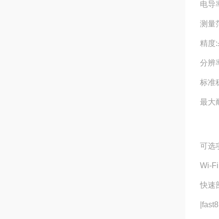
电导率
测量范
精度:±
分辨率
标准稳
最大耐
可选项
Wi-F
快速
|fast