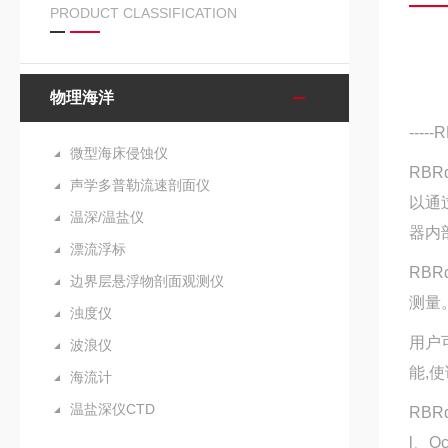
PRODUCT CLASSIFICATION
物理海洋
---
微型海床侵蚀仪
RBRd
声学多普勒流速剖面仪
以通
温深/温盐仪
器内
漂流浮标
RB
边界层悬浮物剖面观测仪
测量
浊度仪
用户可
波浪仪
能,
海流计
温盐深仪CTD
RBR
l、O