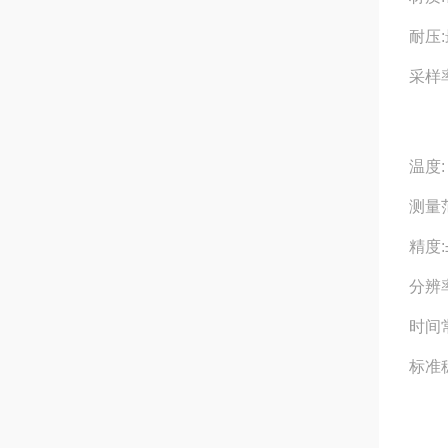
耐压:
采样率
温度:
测量范
精度:±
分辨率
时间常
标准稳