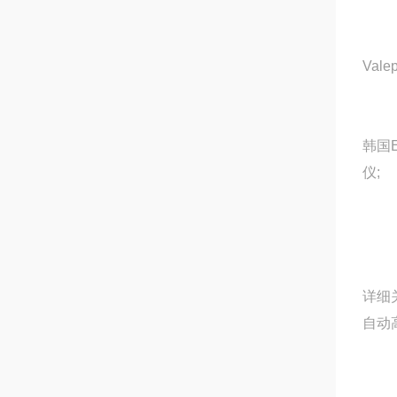
Val
韩国E
仪;
详细关
自动