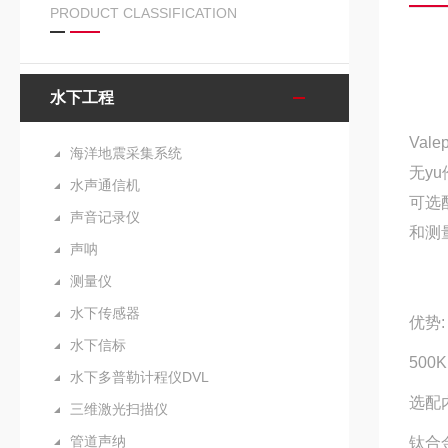
PRODUCT CLASSIFICATION
水下工程
Vale
海洋地震采集系统
无yu
水声通信机
可选
声音记录仪
和测
声呐
测量仪
水下传感器
优势:
水下信标
50
水下多普勒计程仪DVL
选配
三维激光扫描仪
管道声纳
钛合