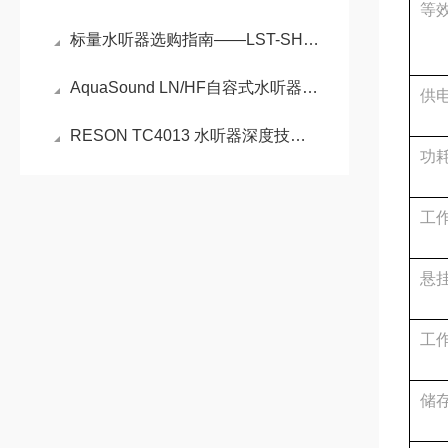
等
标量水听器选购指南——LST-SH50A五大核心指标深度解析
AquaSound LN/HF自容式水听器如何重塑水下声学监测
供
RESON TC4013 水听器深度技术解析
功
工
悬
工
储