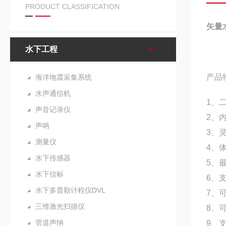
PRODUCT CLASSIFICATION
矢量
水下工程
产品
海洋地震采集系统
水声通信机
1、
声音记录仪
2、
声呐
3、
测量仪
4、
水下传感器
5、
水下信标
6、
水下多普勒计程仪DVL
7、
三维激光扫描仪
8、
管道声纳
9、