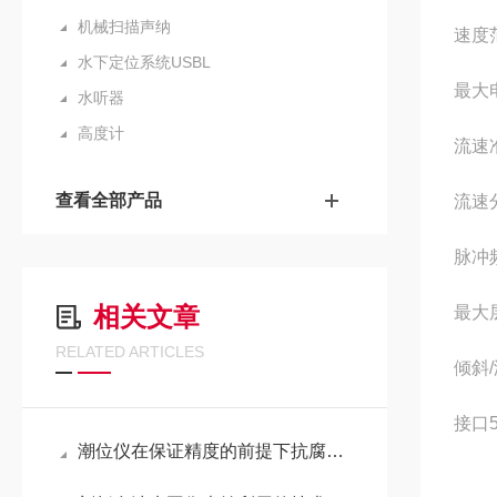
机械扫描声纳
速度范
水下定位系统USBL
最大电
水听器
高度计
流速准确
查看全部产品
流速分
脉冲频
相关文章
最大层
RELATED ARTICLES
倾斜/滚
接口54
潮位仪在保证精度的前提下抗腐蚀性更强