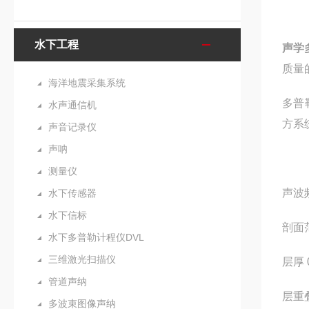
水下工程
声学
质量
海洋地震采集系统
多普
水声通信机
方系
声音记录仪
声呐
测量仪
声波频
水下传感器
水下信标
剖面范
水下多普勒计程仪DVL
三维激光扫描仪
层厚 0
管道声纳
层重叠
多波束图像声纳