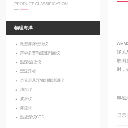
PRODUCT CLASSIFICATION
物理海洋
AEM
微型海床侵蚀仪
泽以
声学多普勒流速剖面仪
取测
温深/温盐仪
时，
漂流浮标
边界层悬浮物剖面观测仪
浊度仪
电磁
波浪仪
海流计
显示
温盐深仪CTD