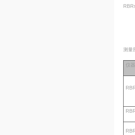
RBRs
测量
仪
RBR
RBRs
RBRs