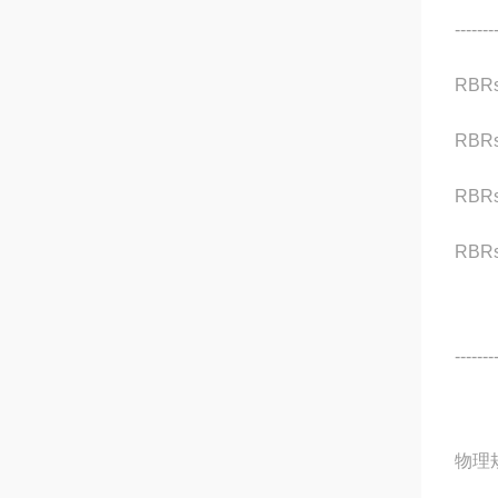
------
RBR
RBRs
RBRs
RBRs
------
物理