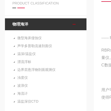
PRODUCT CLASSIFICATION
物理海洋
--
微型海床侵蚀仪
声学多普勒流速剖面仪
RBR
温深/温盐仪
量仪
漂流浮标
C数
边界层悬浮物剖面观测仪
浊度仪
波浪仪
用户
海流计
使得
温盐深仪CTD