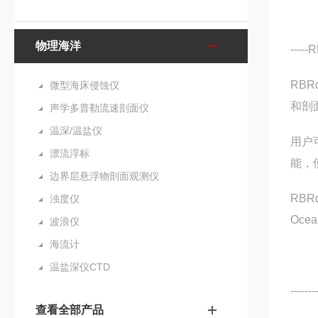
物理海洋
--
RBRd
微型海床侵蚀仪
和剖
声学多普勒流速剖面仪
温深/温盐仪
用户
漂流浮标
能，
边界层悬浮物剖面观测仪
RB
浊度仪
Oce
波浪仪
海流计
温盐深仪CTD
-------
查看全部产品