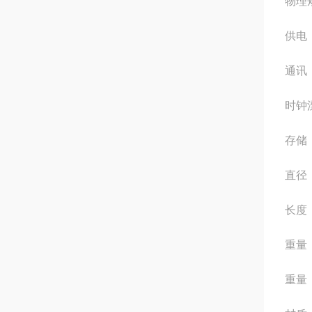
物理
供电
通讯：
时钟漂
存储
直径：
长度：
重量（
重量