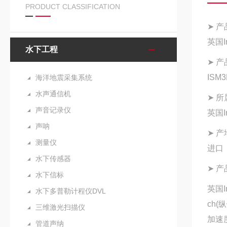
PRODUCT CLASSIFICATION
➤ 产
英国Im
水下工程
➤ 产
ISM
海洋地震采集系统
水声通信机
➤ 所
声音记录仪
英国Im
声呐
➤ 产
测量仪
进口
水下传感器
➤ 
水下信标
英国Im
水下多普勒计程仪DVL
ch(
三维激光扫描仪
加速度
管道声纳