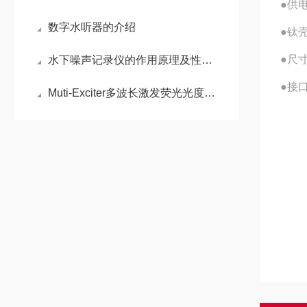
●供电
数字水听器的介绍
●钛壳
●尺寸
水下噪声记录仪的作用原理及性能结构特点
●接口
Muti-Exciter多波长激发荧光光度计的应用