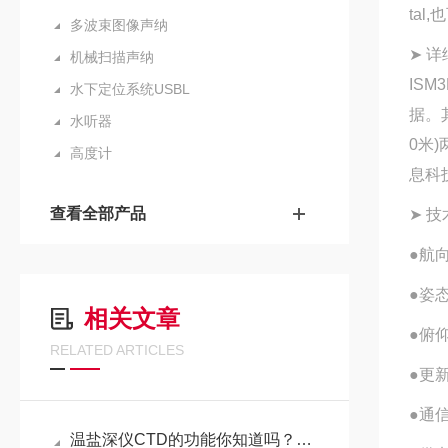
ta
多波束图像声纳
➤ 详
机械扫描声纳
IS
水下定位系统USBL
据。其
水听器
0米
高度计
息科
查看全部产品
➤ 技
●航向
●姿态
相关文章
●俯仰/
RELATED ARTICLES
●更新
●通信
温盐深仪CTD的功能你知道吗？重要的组成结构是哪些？