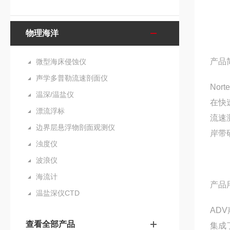
物理海洋
产品
微型海床侵蚀仪
声学多普勒流速剖面仪
No
温深/温盐仪
在快
漂流浮标
流速
边界层悬浮物剖面观测仪
岸带
浊度仪
波浪仪
海流计
产品
温盐深仪CTD
AD
查看全部产品
集成