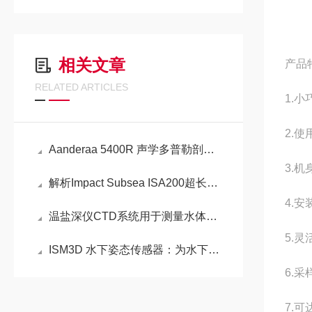
相关文章
产品
RELATED ARTICLES
1.小
2.
Aanderaa 5400R 声学多普勒剖面海流传感器:600kHz ADCP 多普勒流速剖面仪
3.
解析Impact Subsea ISA200超长距离水下高度计 & 单波束测深仪
4.
温盐深仪CTD系统用于测量水体的电导率参数，其工作原理介绍
5.
ISM3D 水下姿态传感器：为水下平台提供精准3D定向
6.采
7.可