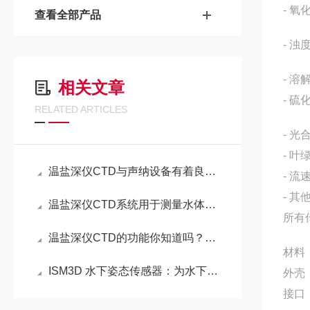
- 氧
查看全部产品
- 浊
- 
相关文章
- 硫
RELATED ARTICLES
- 
- 叶
温盐深仪CTD与声纳设备有着良好的兼容性
- 流
- 
温盐深仪CTD系统用于测量水体的电导率参数，其工作原理介绍
所有
温盐深仪CTD的功能你知道吗？重要的组成结构是哪些？
材料
ISM3D 水下姿态传感器：为水下平台提供精准3D定向
外壳
接口