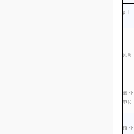
pH
浊度
氧化
电位
硫化