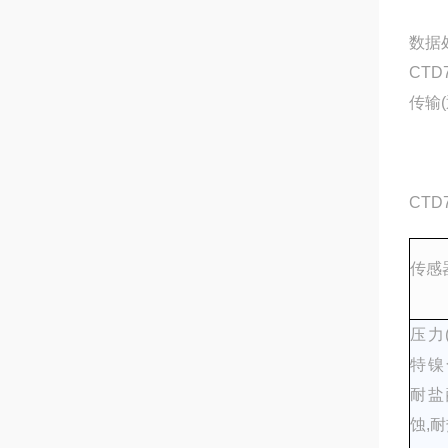
数据
CT
传输
CT
传感
压力
特镍
耐盐
蚀,耐