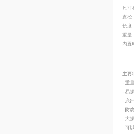
尺寸
直径
长度
重量（
内置
主要
- 重
- 易
- 
- 防
- 大
- 