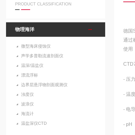
PRODUCT CLASSIFICATION
物理海洋
德国S
通过
微型海床侵蚀仪
使用
声学多普勒流速剖面仪
CT
温深/温盐仪
漂流浮标
- 压
边界层悬浮物剖面观测仪
- 温
浊度仪
波浪仪
- 电
海流计
温盐深仪CTD
- pH