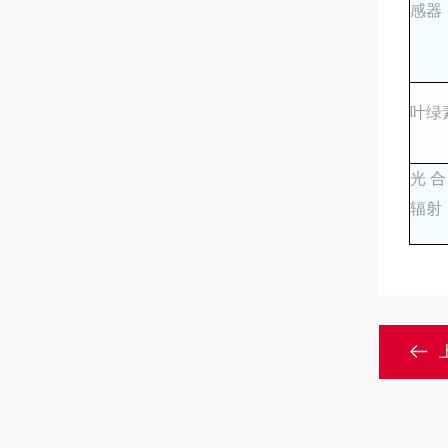
感器
叶绿
光合
辐射