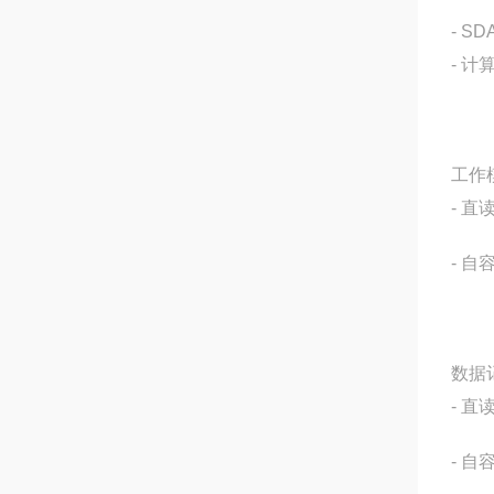
- S
- 
工作
- 直
- 自
数据
- 
- 