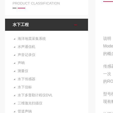
PRODUCT CLASSIFICATION
水下工程
说明
海洋地震采集系统
Mod
水声通信机
的概
声音记录仪
声呐
传感
测量仪
一次
水下传感器
的RO
水下信标
型号
水下多普勒计程仪DVL
现有
三维激光扫描仪
管道声纳