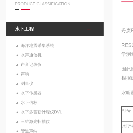
PRODUCT CLASSIFICATION
水下工程
丹麦R
RE
海洋地震采集系统
学测
水声通信机
声音记录仪
因此
声呐
根据
测量仪
水听器
水下传感器
水下信标
型号
水下多普勒计程仪DVL
三维激光扫描仪
水听
管道声纳