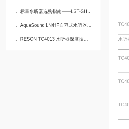
标量水听器选购指南——LST-SH50A五大核心指标深度解析
TC4
AquaSound LN/HF自容式水听器如何重塑水下声学监测
RESON TC4013 水听器深度技术解析
水听
TC4
TC4
TC4