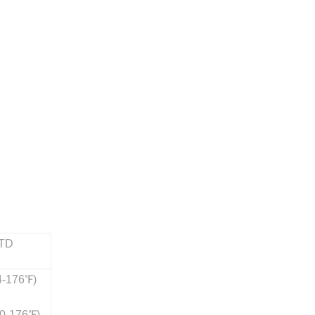
CTD
4-176℉)
0-176℉)