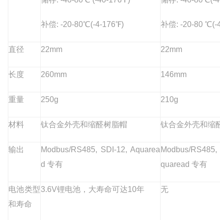
补偿: -20-80℃(-4-176℉)
补偿: -20-80 ℃(-
直径
22mm
22mm
长度
260mm
146mm
重量
250g
210g
材料
钛合金外壳和缩醛树脂帽
钛合金外壳和缩
输出
Modbus/RS485, SDI-12, Aquarea
Modbus/RS485, 
d 专有
quaread 专有
电池类型
3.6V锂电池，大寿命可达10年
无
和寿命