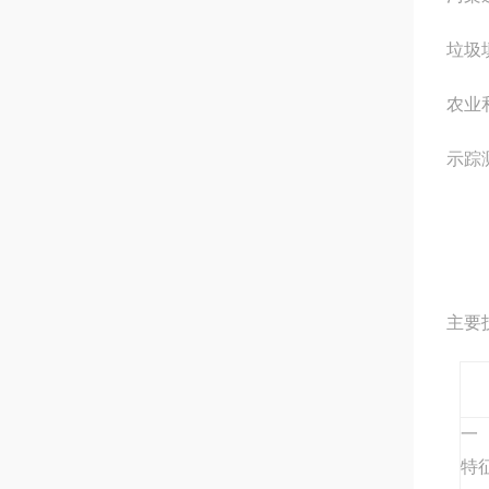
垃圾
农业
示踪
主要
一
特