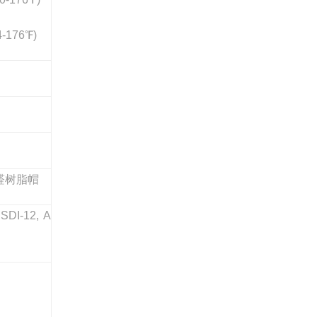
4-176℉)
醛树脂帽
SDI-12, A