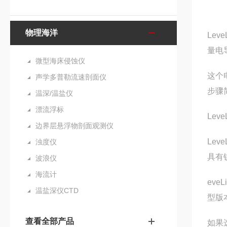
物理海洋
Lev
量电
微型海床侵蚀仪
这个电
声学多普勒流速剖面仪
步骤
温深/温盐仪
漂流浮标
Leve
边界层悬浮物剖面观测仪
Lev
浊度仪
具有
波浪仪
海流计
ev
温盐深仪CTD
型版
查看全部产品
如果