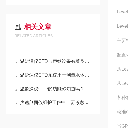
Leve
相关文章
Lev
RELATED ARTICLES
主要
配置
温盐深仪CTD与声纳设备有着良好的兼容性
从Le
温盐深仪CTD系统用于测量水体的电导率参数，其工作原理介绍
从Le
温盐深仪CTD的功能你知道吗？重要的组成结构是哪些？
各种
声速剖面仪维护工作中，要考虑到这些因素
校准
当GP