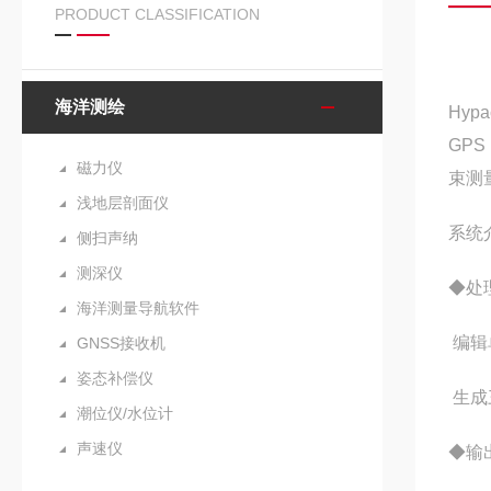
PRODUCT CLASSIFICATION
海洋测绘
Hyp
GP
磁力仪
束测
浅地层剖面仪
系统
侧扫声纳
测深仪
◆处
海洋测量导航软件
编辑
GNSS接收机
姿态补偿仪
生成
潮位仪/水位计
声速仪
◆输