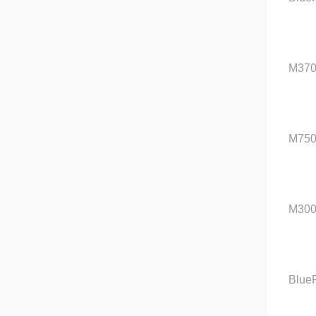
M37
M75
M30
Blu