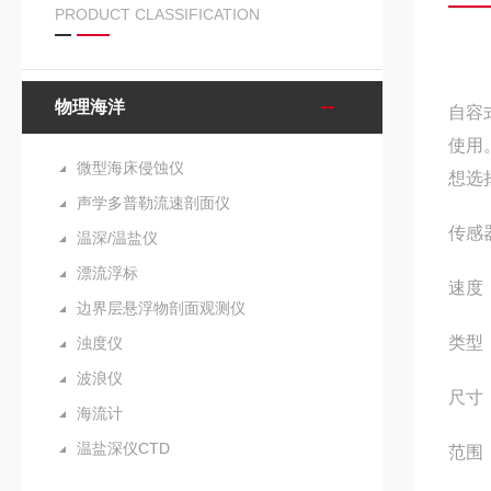
PRODUCT CLASSIFICATION
物理海洋
自容
使用
微型海床侵蚀仪
想选
声学多普勒流速剖面仪
传感
温深/温盐仪
漂流浮标
速度
边界层悬浮物剖面观测仪
类型
浊度仪
波浪仪
尺寸
海流计
温盐深仪CTD
范围： 