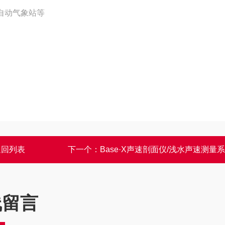
自动气象站等
返回列表
下一个：
Base·X声速剖面仪/浅水声速测量
线留言