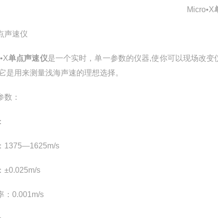
Micro•X
o•X
单点声速仪
是一个实时，单一参数的仪器,使你可以现场改变
。它是用来测量浅海声速的理想选择。
参数：
：
1375—1625m/s
±0.025m/s
：0.001m/s