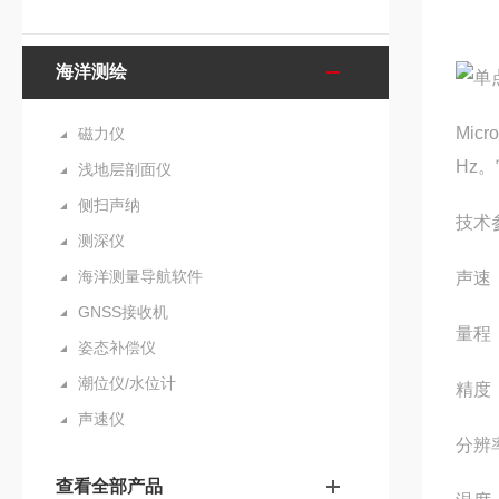
海洋测绘
Micr
磁力仪
Hz
浅地层剖面仪
侧扫声纳
技术
测深仪
海洋测量导航软件
声速
GNSS接收机
量程：
姿态补偿仪
潮位仪/水位计
精度：
声速仪
分辨率
查看全部产品